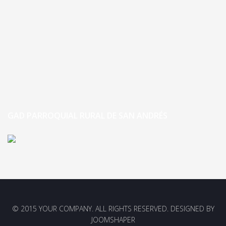
GAD PARROQUIAL RURAL DE SAN ANDRÉS
© 2015 YOUR COMPANY. ALL RIGHTS RESERVED. DESIGNED BY
JOOMSHAPER