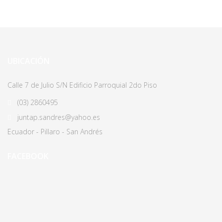
UBICACIÓN
Calle 7 de Julio S/N Edificio Parroquial 2do Piso
(03)
2860495
juntap.sandres@yahoo.es
Ecuador - Pillaro - San Andrés
FACEBOOK