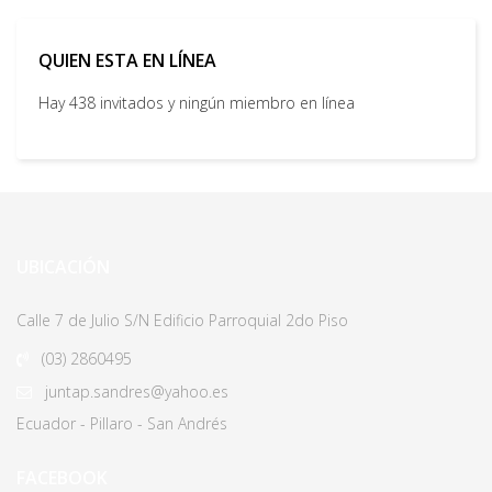
QUIEN ESTA EN LÍNEA
Hay 438 invitados y ningún miembro en línea
UBICACIÓN
Calle 7 de Julio S/N Edificio Parroquial 2do Piso
(03)
2860495
juntap.sandres@yahoo.es
Ecuador - Pillaro - San Andrés
FACEBOOK