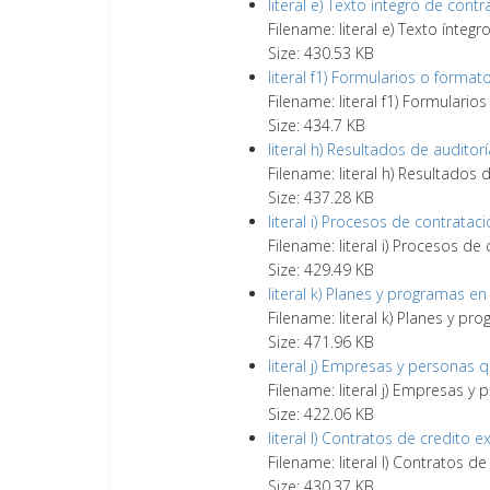
literal e) Texto íntegro de cont
Filename: literal e) Texto ínteg
Size: 430.53 KB
literal f1) Formularios o format
Filename: literal f1) Formulario
Size: 434.7 KB
literal h) Resultados de audito
Filename: literal h) Resultados
Size: 437.28 KB
literal i) Procesos de contratac
Filename: literal i) Procesos de
Size: 429.49 KB
literal k) Planes y programas en
Filename: literal k) Planes y pr
Size: 471.96 KB
literal j) Empresas y personas
Filename: literal j) Empresas 
Size: 422.06 KB
literal l) Contratos de credito 
Filename: literal l) Contratos d
Size: 430.37 KB