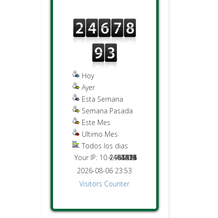
Hoy
Ayer
Esta Semana
Semana Pasada
Este Mes
Ultimo Mes
Todos los dias
Your IP: 10.4.98.208
2451476
2467893
44015
1274
5421
8614
878
2026-08-06 23:53
Visitors Counter