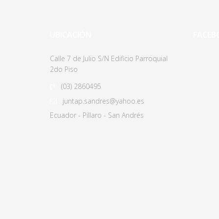
UBICACIÓN
FACEB
Calle 7 de Julio S/N Edificio Parroquial
2do Piso
(03)
2860495
juntap.sandres@yahoo.es
Ecuador - Pillaro - San Andrés