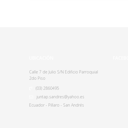
UBICACIÓN
FACEB
Calle 7 de Julio S/N Edificio Parroquial
2do Piso
(03)
2860495
juntap.sandres@yahoo.es
Ecuador - Pillaro - San Andrés