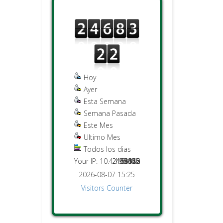
Hoy
Ayer
Esta Semana
Semana Pasada
Este Mes
Ultimo Mes
Todos los dias
Your IP: 10.4.195.132
2451476
2468322
44015
5850
9043
425
882
2026-08-07 15:25
Visitors Counter