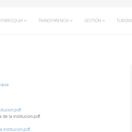
PARROQUIA
TRANSPARENCIA
GESTIÓN
TURISM
oquia
titucion.pdf
a de la institucion.pdf
la institucion.pdf