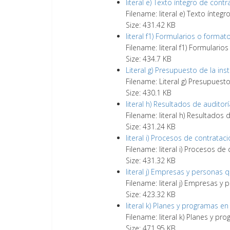
literal e) Texto íntegro de cont
Filename: literal e) Texto ínteg
Size: 431.42 KB
literal f1) Formularios o format
Filename: literal f1) Formulario
Size: 434.7 KB
Literal g) Presupuesto de la inst
Filename: Literal g) Presupuesto
Size: 430.1 KB
literal h) Resultados de audito
Filename: literal h) Resultados
Size: 431.24 KB
literal i) Procesos de contratac
Filename: literal i) Procesos de
Size: 431.32 KB
literal j) Empresas y personas
Filename: literal j) Empresas 
Size: 423.32 KB
literal k) Planes y programas en
Filename: literal k) Planes y pr
Size: 471.95 KB