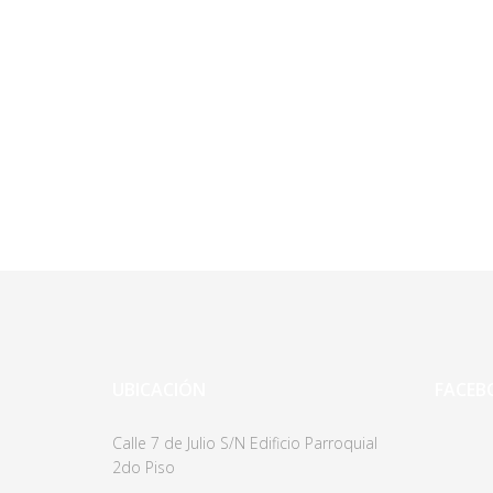
UBICACIÓN
FACEB
Calle 7 de Julio S/N Edificio Parroquial
2do Piso