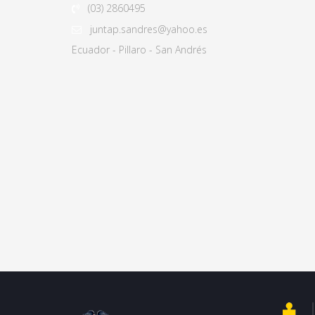
(03)
2860495
juntap.sandres@yahoo.es
Ecuador - Pillaro - San Andrés