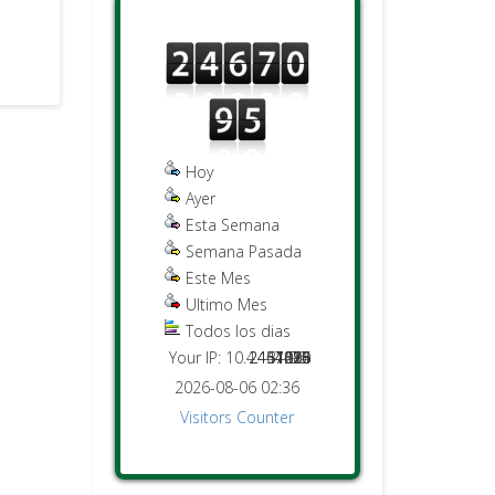
Hoy
Ayer
Esta Semana
Semana Pasada
Este Mes
Ultimo Mes
Todos los dias
Your IP: 10.4.131.96
2451476
2467095
44015
1274
4623
7816
80
2026-08-06 02:36
Visitors Counter