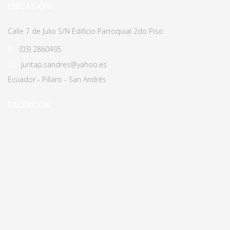
UBICACIÓN
Calle 7 de Julio S/N Edificio Parroquial 2do Piso
(03)
2860495
juntap.sandres@yahoo.es
Ecuador - Pillaro - San Andrés
FACEBOOK