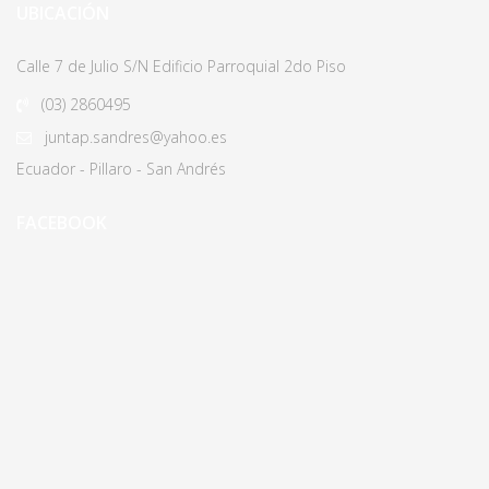
UBICACIÓN
Calle 7 de Julio S/N Edificio Parroquial 2do Piso
(03)
2860495
juntap.sandres@yahoo.es
Ecuador - Pillaro - San Andrés
FACEBOOK