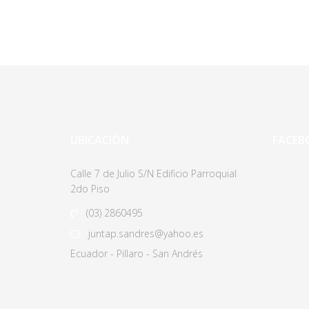
UBICACIÓN
FACEB
Calle 7 de Julio S/N Edificio Parroquial
2do Piso
(03)
2860495
juntap.sandres@yahoo.es
Ecuador - Pillaro - San Andrés