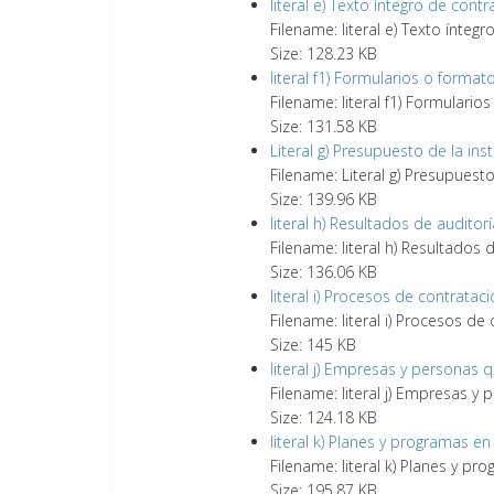
literal e) Texto íntegro de cont
Filename: literal e) Texto ínteg
Size: 128.23 KB
literal f1) Formularios o format
Filename: literal f1) Formulario
Size: 131.58 KB
Literal g) Presupuesto de la inst
Filename: Literal g) Presupuesto
Size: 139.96 KB
literal h) Resultados de audito
Filename: literal h) Resultados
Size: 136.06 KB
literal i) Procesos de contratac
Filename: literal i) Procesos de
Size: 145 KB
literal j) Empresas y personas
Filename: literal j) Empresas 
Size: 124.18 KB
literal k) Planes y programas en
Filename: literal k) Planes y pr
Size: 195.87 KB