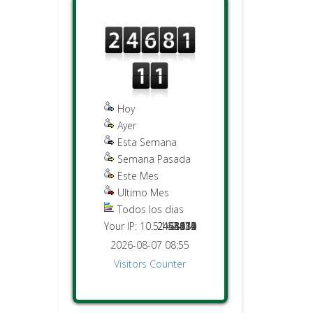
Hoy
Ayer
Esta Semana
Semana Pasada
Este Mes
Ultimo Mes
Todos los dias
Your IP: 10.5.162.114
2451476
2468111
44015
5639
8832
214
882
2026-08-07 08:55
Visitors Counter