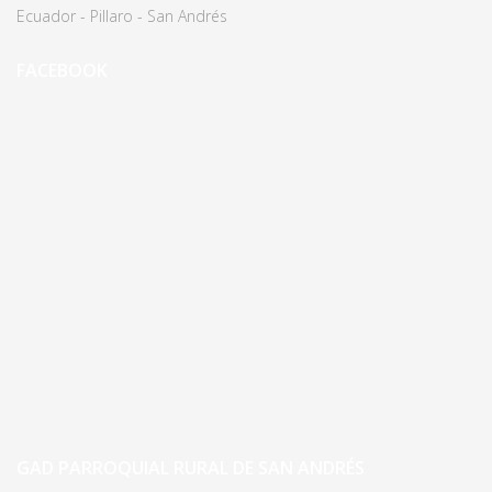
Ecuador - Pillaro - San Andrés
FACEBOOK
GAD PARROQUIAL RURAL DE SAN ANDRÉS