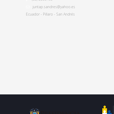
juntap.sandres@yahoo.es
Ecuador - Pillaro - San Andrés