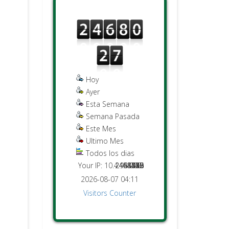
Hoy
Ayer
Esta Semana
Semana Pasada
Este Mes
Ultimo Mes
Todos los dias
Your IP: 10.4.98.208
2451476
2468027
44015
5555
8748
130
882
2026-08-07 04:11
Visitors Counter