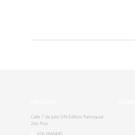
UBICACIÓN
FACEB
Calle 7 de Julio S/N Edificio Parroquial
2do Piso
(03)
2860495