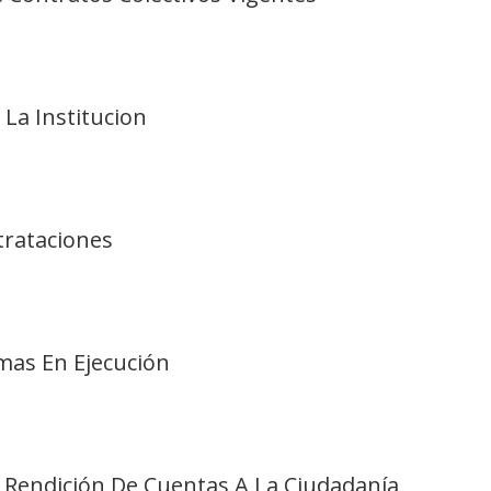
 La Institucion
ntrataciones
amas En Ejecución
 Rendición De Cuentas A La Ciudadanía