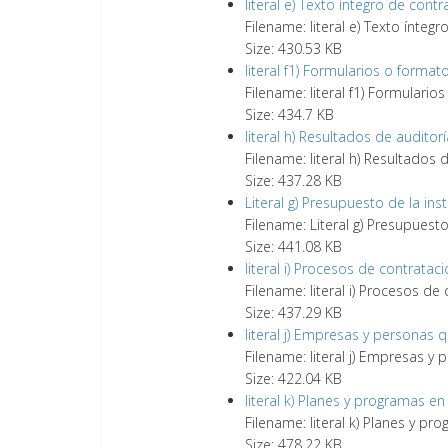
literal e) Texto íntegro de cont
Filename: literal e) Texto ínteg
Size: 430.53 KB
literal f1) Formularios o format
Filename: literal f1) Formulario
Size: 434.7 KB
literal h) Resultados de audito
Filename: literal h) Resultados
Size: 437.28 KB
Literal g) Presupuesto de la inst
Filename: Literal g) Presupuesto
Size: 441.08 KB
literal i) Procesos de contratac
Filename: literal i) Procesos de
Size: 437.29 KB
literal j) Empresas y personas
Filename: literal j) Empresas 
Size: 422.04 KB
literal k) Planes y programas en
Filename: literal k) Planes y pr
Size: 478.22 KB