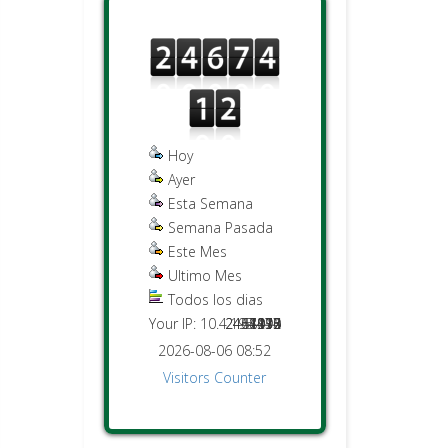
Hoy
Ayer
Esta Semana
Semana Pasada
Este Mes
Ultimo Mes
Todos los dias
Your IP: 10.4.195.132
2451476
2467412
44015
1274
4940
8133
397
2026-08-06 08:52
Visitors Counter