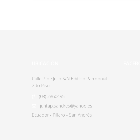
UBICACIÓN
FACEB
Calle 7 de Julio S/N Edificio Parroquial
2do Piso
(03)
2860495
juntap.sandres@yahoo.es
Ecuador - Pillaro - San Andrés