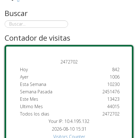
Buscar
Contador de visitas
2
4
7
2
7
0
2
Hoy
842
Ayer
1006
Esta Semana
10230
Semana Pasada
2451476
Este Mes
13423
Ultimo Mes
44015
Todos los dias
2472702
Your IP: 10.4.195.132
2026-08-10 15:31
Visitors Counter