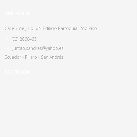
UBICACIÓN
Calle 7 de Julio S/N Edificio Parroquial 2do Piso
(03)
2860495
juntap.sandres@yahoo.es
Ecuador - Pillaro - San Andrés
FACEBOOK