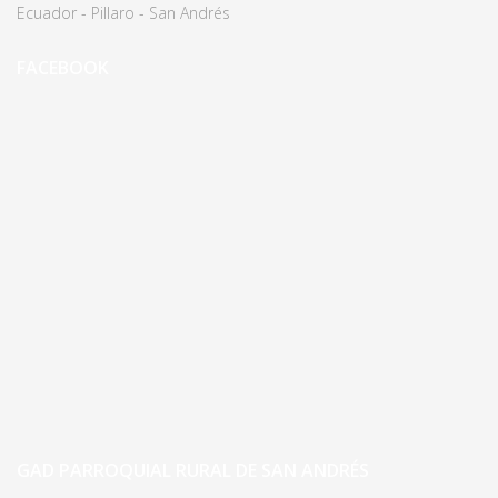
Ecuador - Pillaro - San Andrés
FACEBOOK
GAD PARROQUIAL RURAL DE SAN ANDRÉS