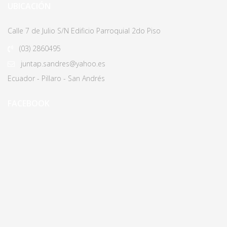
UBICACIÓN
Calle 7 de Julio S/N Edificio Parroquial 2do Piso
(03)
2860495
juntap.sandres@yahoo.es
Ecuador - Pillaro - San Andrés
FACEBOOK